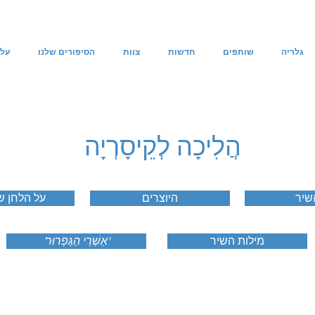
גלריה
שותפים
חדשות
צוות
הסיפורים שלנו
עלי
הֲלִיכָה לְקֵיסָרְיָה
שיר
היוצרים
על הלחן ש
מילות השיר
'אַשְׁרֵי הַגַּפְרוּר'