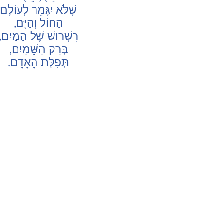
שֶׁלֹּא יִגָּמֵר לְעוֹלָם
הַחוֹל וְהַיָּם,
רִשְׁרוּשׁ שֶׁל הַמַּיִם,
בְּרַק הַשָּׁמַיִם,
תְּפִלַּת הָאָדָם.
CONTACT US