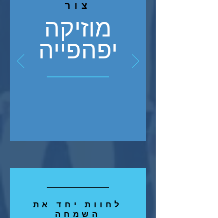
צור
מוזיקה
יפהפייה
לחוות יחד את
השמחה